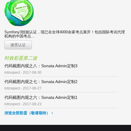
Symfony3技能认证，现已在全球4000余家考点展开！包括国际考试代理
机构的中国考点...
接受认证
时效彩蛋第二波
代码截图内观之八：Sonata Admin定制3
introspect - 2017-08-30
代码截图内观之七：Sonata Admin定制2
introspect - 2017-08-27
代码截图内观之六：Sonata Admin定制1
introspect - 2017-08-23
浏览全部彩蛋（敬请期待）