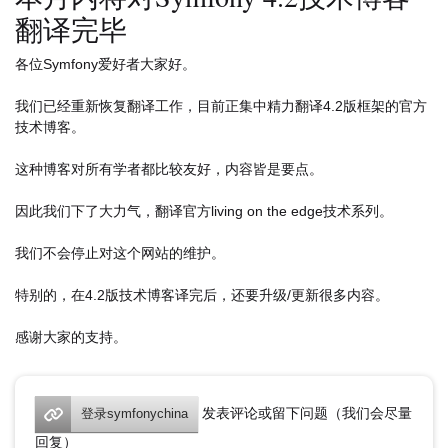
翻译完毕
各位Symfony爱好者大家好。
我们已经重新恢复翻译工作，目前正集中精力翻译4.2版框架的官方
技术博客。
这种博客对所有学者都比较友好，内容皆是要点。
因此我们下了大力气，翻译官方living on the edge技术系列。
我们不会停止对这个网站的维护。
特别的，在4.2版技术博客译完后，还要升级/更新很多内容。
感谢大家的支持。
发表评论或留下问题（我们会尽量
登录symfonychina
回复）