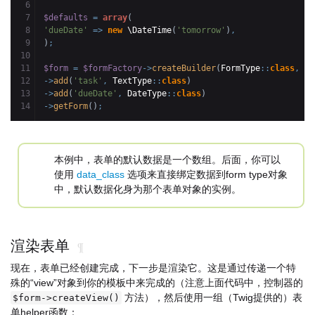
6

7

$defaults
=
array
(
8

'dueDate'
=>
new
 \DateTime
(
'tomorrow'
)
,
9

)
;
10

11

$form
=
$formFactory
->
createBuilder
(
FormType
::
class
,
$d
12

->
add
(
'task'
,
 TextType
::
class
)
13

->
add
(
'dueDate'
,
 DateType
::
class
)
->
getForm
(
)
;
本例中，表单的默认数据是一个数组。后面，你可以
使用
data_class
选项来直接绑定数据到form type对象
中，默认数据化身为那个表单对象的实例。
渲染表单
¶
现在，表单已经创建完成，下一步是渲染它。这是通过传递一个特
殊的“view”对象到你的模板中来完成的（注意上面代码中，控制器的
方法），然后使用一组（Twig提供的）表
$form->createView()
单helper函数：