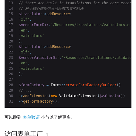
13

// there are built-in translations for the core error m
14

// 对于核心错误信息已经有内置的翻译
15

$translator
->
addResource
(
16

'xlf'
,
17

$vendorFormDir
.
'/Resources/translations/validators.en.x
18

'en'
,
19

'validators'
20

)
;
21

$translator
->
addResource
(
22

'xlf'
,
23

$vendorValidatorDir
.
'/Resources/translations/validators
24

'en'
,
25

'validators'
26

)
;
27

28

$formFactory
=
 Forms
::
createFormFactoryBuilder
(
)
29

// ...
30

->
addExtension
(
new
 ValidatorExtension
(
$validator
)
)
->
getFormFactory
(
)
;
可以跳到
表单验证
小节以了解更多。
访问表单工厂
¶