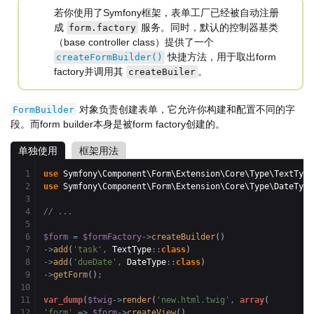
若你使用了Symfony框架，表单工厂已经被自动注册
成
服务。同时，默认的控制器基类
form.factory
（base controller class）提供了一个
快捷方法，用于取出form
createFormBuilder()
factory并调用其
。
createBuiler
对象负责创建表单，它允许你构建和配置不同的字
FormBuilder
段。而form builder本身是被form factory创建的。
单独使用
框架用法
1

use
 Symfony\Component\Form\Extension\Core\Type\TextType
2

use
 Symfony\Component\Form\Extension\Core\Type\DateType
3

4

// ...
5

6

$form
=
$formFactory
->
createBuilder
(
)
7

->
add
(
'task'
,
 TextType
::
class
)
8

->
add
(
'dueDate'
,
 DateType
::
class
)
9

->
getForm
(
)
;
10

11

var_dump
(
$twig
->
render
(
'new.html.twig'
,
array
(
12

'form'
=>
$form
->
createView
(
)
,