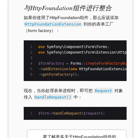
与HttpFoundation组件进行整合
如果你使用了HttpFoundation组件，那么应该添加
到你的表单工厂
HttpFoundationExtension
（form factory）：
1

use
 Symfony\Component\Form\Forms
;
2

use
 Symfony\Component\Form\Extension\HttpFound
3

4

$formFactory
=
 Forms
::
createFormFactoryBuilder
5

->
addExtension
(
new
 HttpFoundationExtension
(
)
)
->
getFormFactory
(
)
;
现在，当你处理表单进程时，即可把
对象
Request
传入
中：
HandleRequest()
$form
->
handleRequest
(
$request
)
;
要了解更多关于HttpFoundation组件的