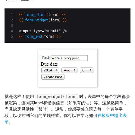
1

{
{
form_start
(
form
)
}
}
2

{
{
form_widget
(
form
)
}
}
3

4

{
{
form_end
(
form
)
}
}
就是这样！使用
时，表单中的每个字段都会
form_widget(form)
被渲染，连同其label和错误信息（如果有的话）等。这虽然简单，
尚且缺乏灵活性（暂时）。通常，你想要独立渲染每一个表单字
段，以便控制它们的呈现样式。你可以在学习如何
在模板中输出表
单
。