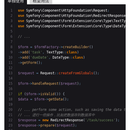
单独使用
框架用法
1

use
 Symfony\Component\HttpFoundation\Request
;
2

use
 Symfony\Component\HttpFoundation\RedirectResponse
;
3

use
 Symfony\Component\Form\Extension\Core\Type\TextType
4

use
 Symfony\Component\Form\Extension\Core\Type\DateType
5

6

// ...
7

8

$form
=
$formFactory
->
createBuilder
(
)
9

->
add
(
'task'
,
 TextType
::
class
)
10

->
add
(
'dueDate'
,
 DateType
::
class
)
11

->
getForm
(
)
;
12

13

$request
=
 Request
::
createFromGlobals
(
)
;
14

15

$form
->
handleRequest
(
$request
)
;
16

17

if
(
$form
->
isValid
(
)
)
{
18

$data
=
$form
->
getData
(
)
;
19

20

// ... perform some action, such as saving the data to 
21

// ... 进行一些操作，比如把数据存到数据库中
22

$response
=
new
 RedirectResponse
(
'/task/success'
)
;
23

$response
->
prepare
(
$request
)
;