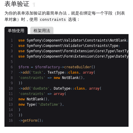
表单验证
¶
为你的表单添加验证的最简单办法，就是在绑定每一个字段（到表
单对象）时，使用
选项：
constraints
单独使用
框架用法
1

use
 Symfony\Component\Validator\Constraints\NotBlank
;
2

use
 Symfony\Component\Validator\Constraints\Type
;
3

use
 Symfony\Component\Form\Extension\Core\Type\TextType
4

use
 Symfony\Component\Form\Extension\Core\Type\DateType
5

6

$form
=
$formFactory
->
createBuilder
(
)
7

->
add
(
'task'
,
 TextType
::
class
,
array
(
8

'constraints'
=>
new
 NotBlank
(
)
,
9

)
)
10

->
add
(
'dueDate'
,
 DateType
::
class
,
array
(
11

'constraints'
=>
array
(
12

new
 NotBlank
(
)
,
13

new
 Type
(
'\DateTime'
)
,
14

)
15

)
)
->
getForm
(
)
;