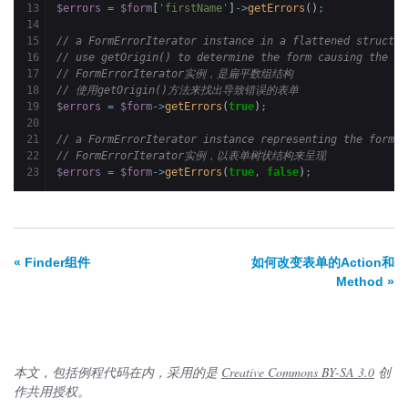
13

$errors
=
$form
[
'firstName'
]
->
getErrors
(
)
;
14

15

// a FormErrorIterator instance in a flattened structur
16

// use getOrigin() to determine the form causing the er
17

// FormErrorIterator实例，是扁平数组结构
18

// 使用getOrigin()方法来找出导致错误的表单
19

$errors
=
$form
->
getErrors
(
true
)
;
20

21

// a FormErrorIterator instance representing the form t
22

// FormErrorIterator实例，以表单树状结构来呈现
$errors
=
$form
->
getErrors
(
true
,
false
)
;
« Finder组件
如何改变表单的Action和
Method »
本文，包括例程代码在内，采用的是
Creative Commons BY-SA 3.0
创
作共用授权。