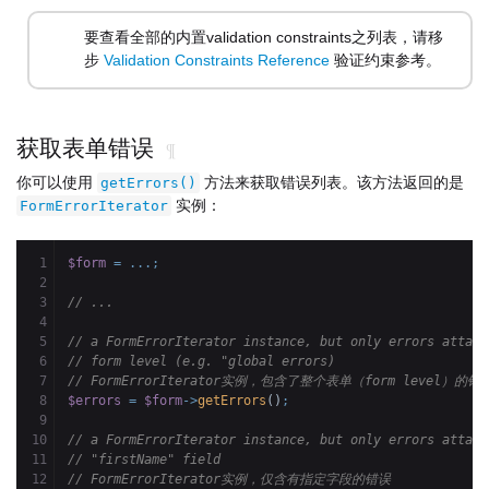
要查看全部的内置validation constraints之列表，请移
步
Validation Constraints Reference
验证约束参考。
获取表单错误
¶
你可以使用
方法来获取错误列表。该方法返回的是
getErrors()
实例：
FormErrorIterator
1

$form
=
...;
2

3

// ...
4

5

// a FormErrorIterator instance, but only errors attach
6

// form level (e.g. "global errors)
7

// FormErrorIterator实例，包含了整个表单（form level）的错
8

$errors
=
$form
->
getErrors
(
)
;
9

10

// a FormErrorIterator instance, but only errors attach
11

// "firstName" field
12

// FormErrorIterator实例，仅含有指定字段的错误