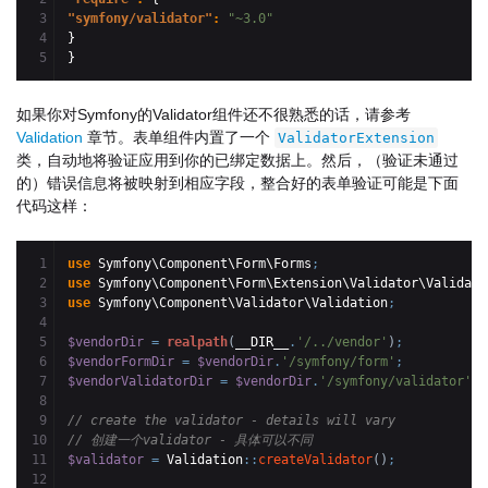
3

"symfony/validator"
: 
"~3.0"
4

}
}
如果你对Symfony的Validator组件还不很熟悉的话，请参考
Validation
章节。表单组件内置了一个
ValidatorExtension
类，自动地将验证应用到你的已绑定数据上。然后，（验证未通过
的）错误信息将被映射到相应字段，整合好的表单验证可能是下面
代码这样：
1

use
 Symfony\Component\Form\Forms
;
2

use
 Symfony\Component\Form\Extension\Validator\Validato
3

use
 Symfony\Component\Validator\Validation
;
4

5

$vendorDir
=
realpath
(
__DIR__
.
'/../vendor'
)
;
6

$vendorFormDir
=
$vendorDir
.
'/symfony/form'
;
7

$vendorValidatorDir
=
$vendorDir
.
'/symfony/validator'
;
8

9

// create the validator - details will vary
10

// 创建一个validator - 具体可以不同
11

$validator
=
 Validation
::
createValidator
(
)
;
12
