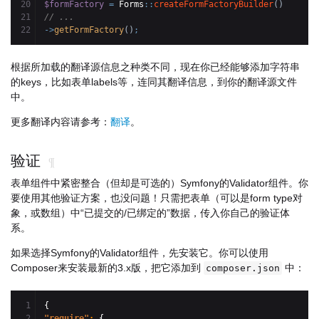
20

$formFactory
=
 Forms
::
createFormFactoryBuilder
(
)
21

// ...
->
getFormFactory
(
)
;
根据所加载的翻译源信息之种类不同，现在你已经能够添加字符串
的keys，比如表单labels等，连同其翻译信息，到你的翻译源文件
中。
更多翻译内容请参考：
翻译
。
验证
¶
表单组件中紧密整合（但却是可选的）Symfony的Validator组件。你
要使用其他验证方案，也没问题！只需把表单（可以是form type对
象，或数组）中“已提交的/已绑定的”数据，传入你自己的验证体
系。
如果选择Symfony的Validator组件，先安装它。你可以使用
Composer来安装最新的3.x版，把它添加到
中：
composer.json
1

{
2

"require"
: 
{