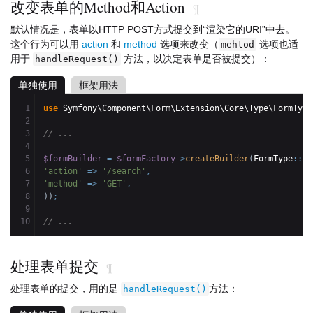
改变表单的Method和Action
¶
默认情况是，表单以HTTP POST方式提交到“渲染它的URI”中去。
这个行为可以用
action
和
method
选项来改变（
选项也适
mehtod
用于
方法，以决定表单是否被提交）：
handleRequest()
单独使用
框架用法
1

use
 Symfony\Component\Form\Extension\Core\Type\FormType
2

3

// ...
4

5

$formBuilder
=
$formFactory
->
createBuilder
(
FormType
::
cl
6

'action'
=>
'/search'
,
7

'method'
=>
'GET'
,
8

)
)
;
9

// ...
处理表单提交
¶
处理表单的提交，用的是
方法：
handleRequest()