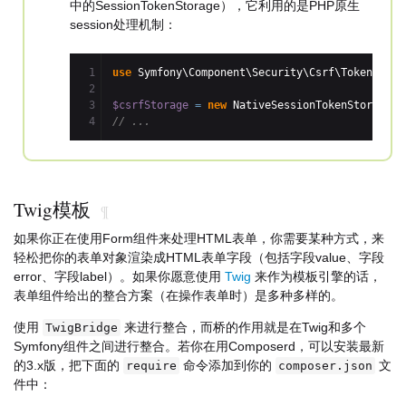
中的SessionTokenStorage），它利用的是PHP原生
session处理机制：
1

use
 Symfony\Component\Security\Csrf\TokenStora
2

3

$csrfStorage
=
new
 NativeSessionTokenStorage
(
)
// ...
Twig模板
¶
如果你正在使用Form组件来处理HTML表单，你需要某种方式，来
轻松把你的表单对象渲染成HTML表单字段（包括字段value、字段
error、字段label）。如果你愿意使用
Twig
来作为模板引擎的话，
表单组件给出的整合方案（在操作表单时）是多种多样的。
使用
来进行整合，而桥的作用就是在Twig和多个
TwigBridge
Symfony组件之间进行整合。若你在用Composerd，可以安装最新
的3.x版，把下面的
命令添加到你的
文
require
composer.json
件中：