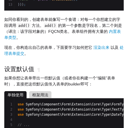
)
)
)
;
如同你看到的，创建表单就像写一个食谱：对每一个你想建立的字
段调用
方法。
的第一个参数是字段名，第二个则是
add()
add()
（译注：该字段对象的）FQCN类名。表单组件拥有大量的
内置表
单类型
。
现在，你构造出自己的表单，下面要学习如何把它
渲染出来
以及
处
理表单提交
。
设置默认值
¶
如果你想让表单带出一些默认值（或者你在构建一个“编辑”表单
时），直接把这些默认值传入表单的builder即可：
单独使用
框架用法
1

use
 Symfony\Component\Form\Extension\Core\Type\FormType
2

use
 Symfony\Component\Form\Extension\Core\Type\TextType
3

use
 Symfony\Component\Form\Extension\Core\Type\DateType
4

5

// ...