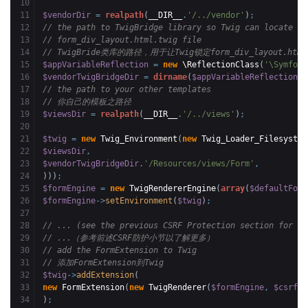
10

11

$vendorDir
=
realpath
(
__DIR__
.
'/../vendor'
)
;
12

// the path to TwigBridge library so Twig can locate th
13

// form_div_layout.html.twig file
14

// TwigBride类库的路径，用于让Twig锁定form_div_layout.html
15

$appVariableReflection
=
new
 \ReflectionClass
(
'\Symfony
16

$vendorTwigBridgeDir
=
dirname
(
$appVariableReflection
->
17

// the path to your other templates
18

// 你自己的模板之路径
19

$viewsDir
=
realpath
(
__DIR__
.
'/../views'
)
;
20

21

$twig
=
new
 Twig_Environment
(
new
 Twig_Loader_Filesystem
22

$viewsDir
,
23

$vendorTwigBridgeDir
.
'/Resources/views/Form'
,
24

)
)
)
;
25

$formEngine
=
new
 TwigRendererEngine
(
array
(
$defaultForm
26

$formEngine
->
setEnvironment
(
$twig
)
;
27

28

// ... (see the previous CSRF Protection section for mo
29

// ...（参考前述CSRF防护小节以了解更多）
30

// add the FormExtension to Twig
31

// 添加FormExtension到Twig
32

$twig
->
addExtension
(
33

new
 FormExtension
(
new
 TwigRenderer
(
$formEngine
,
$csrfMa
34

)
;