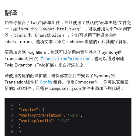
翻译
¶
如果你整合了Twig到表单组件，并且使用了默认的“表单主题”文件之
一（如
），可以使用两个Twig调节
form_div_layout.html.twig
器（
和
），它们可以用于翻译表单的
trans
transChoice
labels、errors、选项文本（译注：choices类型的）和其他字符串。
要添加这俩Twig filters，你既可以使用内置的整合了Symfony的
Translation组件的
，也可以通过创建
TranslationExtension
Twig Extention（Twig扩展）来自行添加之。
若使用内建的翻译扩展，确保你在项目中安装了Symfony的
Translation组件和
Config
组件。使用Composer时，你可以安装最
新的3.x版组件，只需在
文件中添加下列代码：
composer.json
1

{
2

"require"
: 
{
3

"symfony/translation"
: 
"~3.0"
,
4

"symfony/config"
: 
"~3.0"
5

}
}