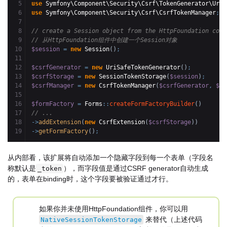
5

use
 Symfony\Component\Security\Csrf\TokenGenerator\UriS
6

use
 Symfony\Component\Security\Csrf\CsrfTokenManager
;
7

8

// create a Session object from the HttpFoundation comp
9

// 从HttpFoundation组件中创建一个Session对象
10

$session
=
new
 Session
(
)
;
11

12

$csrfGenerator
=
new
 UriSafeTokenGenerator
(
)
;
13

$csrfStorage
=
new
 SessionTokenStorage
(
$session
)
;
14

$csrfManager
=
new
 CsrfTokenManager
(
$csrfGenerator
,
$cs
15

16

$formFactory
=
 Forms
::
createFormFactoryBuilder
(
)
17

// ...
18

->
addExtension
(
new
 CsrfExtension
(
$csrfStorage
)
)
->
getFormFactory
(
)
;
从内部看，该扩展将自动添加一个隐藏字段到每一个表单（字段名
称默认是
），而字段值是通过CSRF generator自动生成
_token
的，表单在binding时，这个字段要被验证通过才行。
如果你并未使用HttpFoundation组件，你可以用
来替代（上述代码
NativeSessionTokenStorage