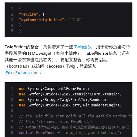
1

{
2

"require"
: 
{
3

"symfony/twig-bridge"
: 
"~3.0"
4

}
}
TwigBridge的整合，为你带来了一些
Twig函数
，用于帮你渲染每个
字段所需的HTML widget（表单小部件）、label和error信息（还有
其他一些东东也包括在内）。要配置整合，你需要启动
（bootstrap）或访问（access）Twig，然后添加
：
FormExtension
1

use
 Symfony\Component\Form\Forms
;
2

use
 Symfony\Bridge\Twig\Extension\FormExtension
;
3

use
 Symfony\Bridge\Twig\Form\TwigRenderer
;
4

use
 Symfony\Bridge\Twig\Form\TwigRendererEngine
;
5

6

// the Twig file that holds all the default markup for 
7

// this file comes with TwigBridge
8

// TwigBridge自带的、拥有表单渲染所需的全部默认的HTML标记
9

$defaultFormTheme
=
'form_div_layout.html.twig'
;