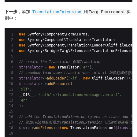
下一步，添加
到
实
TranslationExtension
Twig_Enviroment
例中：
1

use
 Symfony\Component\Form\Forms
;
2

use
 Symfony\Component\Translation\Translator
;
3

use
 Symfony\Component\Translation\Loader\XliffFileLoade
4

use
 Symfony\Bridge\Twig\Extension\TranslationExtension
;
5

6

// create the Translator 创建Translator
7

$translator
=
new
 Translator
(
'en'
)
;
8

// somehow load some translations into it 加载翻译信息源到
9

$translator
->
addLoader
(
'xlf'
,
new
 XliffFileLoader
(
)
)
;
10

$translator
->
addResource
(
11

'xlf'
,
12

__DIR__
.
'/path/to/translations/messages.en.xlf'
,
13

'en'
14

)
;
15

16

// add the TranslationExtension (gives us trans and tra
17

// 添加Twig模板所需之TranslationExtension（以便能够使用|tra
18

$twig
->
addExtension
(
new
 TranslationExtension
(
$translato
19
