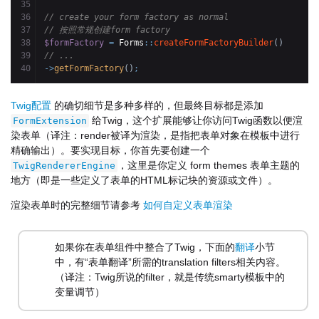
35

36

// create your form factory as normal
37

// 按照常规创建form factory
38

$formFactory
=
 Forms
::
createFormFactoryBuilder
(
)
39

// ...
->
getFormFactory
(
)
;
Twig配置
的确切细节是多种多样的，但最终目标都是添加
给Twig，这个扩展能够让你访问Twig函数以便渲
FormExtension
染表单（译注：render被译为渲染，是指把表单对象在模板中进行
精确输出）。要实现目标，你首先要创建一个
，这里是你定义 form themes 表单主题的
TwigRendererEngine
地方（即是一些定义了表单的HTML标记块的资源或文件）。
渲染表单时的完整细节请参考
如何自定义表单渲染
如果你在表单组件中整合了Twig，下面的
翻译
小节
中，有“表单翻译”所需的translation filters相关内容。
（译注：Twig所说的filter，就是传统smarty模板中的
变量调节）