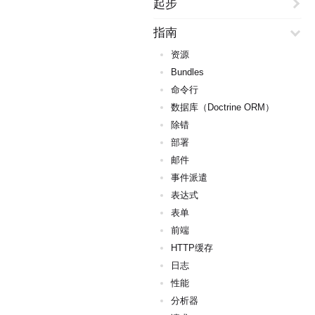
起步
指南
资源
Bundles
命令行
数据库（Doctrine ORM）
除错
部署
邮件
事件派遣
表达式
表单
前端
HTTP缓存
日志
性能
分析器