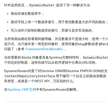
针对这类状况 ，
提供了另一种解决方法:
DynamicRouter
路由存储在数据库中；
路径字段上有一个数据库索引，用于查找数量庞大的不同的路由
写入动作只影响到数据库的索引，而索引是非常高效的。
当所有路由都在部署期间被明确，并且数量并不是很大时，使用一个
选方式。当只操作某一类型的对象时，使用对象的slug参数或者
@Par
问题了（参考
FrameworkExtraBundle
）。
当你需要的
对象要具备Symfony完整特性时，
Route
DynamicRoute
个特定的控制器，这样你就可以从程序逻辑中分离出URL结构。
DynamicRouter内置了对Doctrine ORM和Doctrine PHPCR-O
用于编写一个自定义的路由加载器（cu
ContentRepositoryInterface
库类型，或者是一个REST API，乃至别的什么。
在
Symfony CMF文档
中有DynamicRouter的解释。