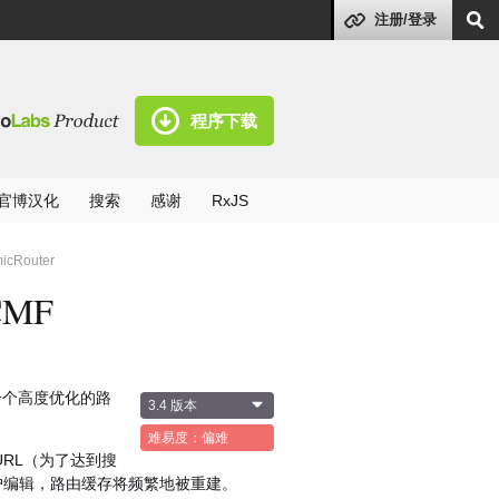
注册/登录
程序下载
官博汉化
搜索
感谢
RxJS
cRouter
MF
一个高度优化的路
3.4 版本
难易度：偏难
RL（为了达到搜
户编辑，路由缓存将频繁地被重建。